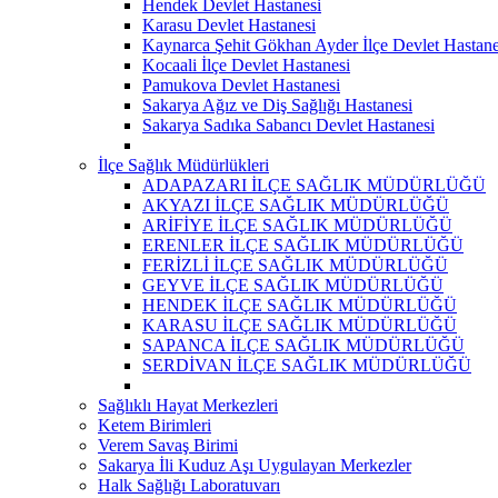
Hendek Devlet Hastanesi
Karasu Devlet Hastanesi
Kaynarca Şehit Gökhan Ayder İlçe Devlet Hastane
Kocaali İlçe Devlet Hastanesi
Pamukova Devlet Hastanesi
Sakarya Ağız ve Diş Sağlığı Hastanesi
Sakarya Sadıka Sabancı Devlet Hastanesi
İlçe Sağlık Müdürlükleri
ADAPAZARI İLÇE SAĞLIK MÜDÜRLÜĞÜ
AKYAZI İLÇE SAĞLIK MÜDÜRLÜĞÜ
ARİFİYE İLÇE SAĞLIK MÜDÜRLÜĞÜ
ERENLER İLÇE SAĞLIK MÜDÜRLÜĞÜ
FERİZLİ İLÇE SAĞLIK MÜDÜRLÜĞÜ
GEYVE İLÇE SAĞLIK MÜDÜRLÜĞÜ
HENDEK İLÇE SAĞLIK MÜDÜRLÜĞÜ
KARASU İLÇE SAĞLIK MÜDÜRLÜĞÜ
SAPANCA İLÇE SAĞLIK MÜDÜRLÜĞÜ
SERDİVAN İLÇE SAĞLIK MÜDÜRLÜĞÜ
Sağlıklı Hayat Merkezleri
Ketem Birimleri
Verem Savaş Birimi
Sakarya İli Kuduz Aşı Uygulayan Merkezler
Halk Sağlığı Laboratuvarı