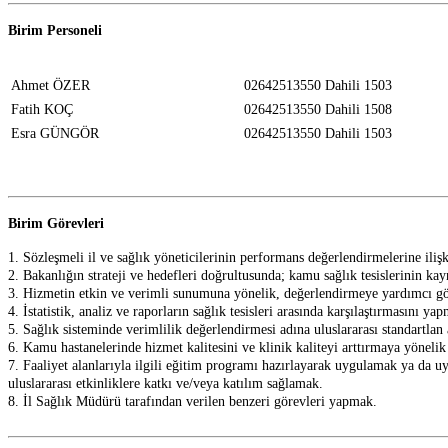
Birim Personeli
Ahmet ÖZER
02642513550 Dahili 1503
Fatih KOÇ
02642513550 Dahili 1508
Esra GÜNGÖR
02642513550 Dahili 1503
Birim Görevleri
1. Sözleşmeli il ve sağlık yöneticilerinin performans değerlendirmelerine iliş
2. Bakanlığın strateji ve hedefleri doğrultusunda; kamu sağlık tesislerinin k
3. Hizmetin etkin ve verimli sunumuna yönelik, değerlendirmeye yardımcı gös
4. İstatistik, analiz ve raporların sağlık tesisleri arasında karşılaştırmasını 
5. Sağlık sisteminde verimlilik değerlendirmesi adına uluslararası standartla
6. Kamu hastanelerinde hizmet kalitesini ve klinik kaliteyi arttırmaya yöneli
7. Faaliyet alanlarıyla ilgili eğitim programı hazırlayarak uygulamak ya da 
uluslararası etkinliklere katkı ve/veya katılım sağlamak.
8. İl Sağlık Müdürü tarafından verilen benzeri görevleri yapmak.