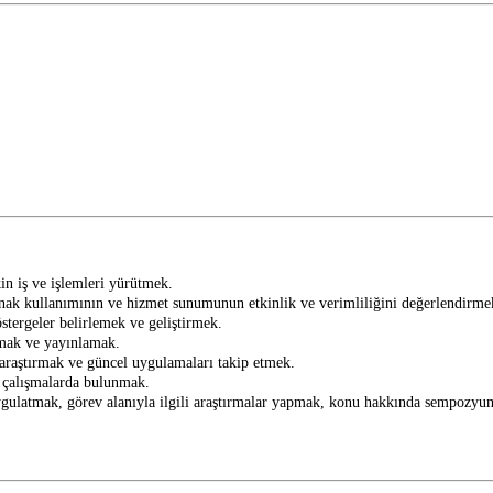
kin iş ve işlemleri yürütmek.
aynak kullanımının ve hizmet sunumunun etkinlik ve verimliliğini değerlendirme
tergeler belirlemek ve geliştirmek.
yapmak ve yayınlamak.
n araştırmak ve güncel uygulamaları takip etmek.
k çalışmalarda bulunmak.
uygulatmak, görev alanıyla ilgili araştırmalar yapmak, konu hakkında sempozyum