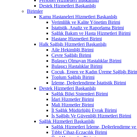
Personel Hizmetleri Başkanlığı
Destek Hizmetleri Başkanlığı
Birimler
Kamu Hastaneleri Hizmetleri Başkanlığı
Verimlilik ve Kalite Yönetim Birimi
İstatistik, Analiz ve Raporlama Birimi
Sağlık Bakım ve Hasta Hizmetleri Birimi
Hastane Hizmetleri Birimi
Halk Sağlığı Hizmetleri Başkanlığı
Aile Hekimliği Birimi
Çevre Sağlığı Birimi
Bulaşıcı Olmayan Hastalıklar Birimi
Bulaşıcı Hastalıklar Birimi
Çocuk, Ergen ve Kadın Üreme Sağlığı Biri
Toplum Sağlığı Birimi
İzleme, Değerlendirme İstatistik Birimi
Destek Hizmetleri Başkanlığı
Sağlık Bilgi Sistemleri Birimi
İdari Hizmetler Birimi
Mali Hizmetler Birimi
İl Sağlık Müdürlüğü Evrak Birimi
İş Sağlığı Ve Güvenliği Hizmetleri Birimi
Sağlık Hizmetleri Başkanlığı
Sağlık Hizmetleri İzleme, Değerlendirme ve
Tıbbi Cihaz-Eczacılık Birimi