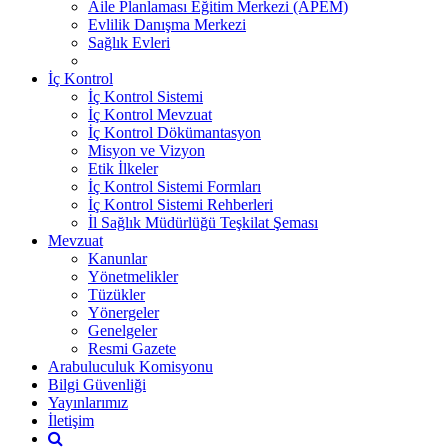
Aile Planlaması Eğitim Merkezi (APEM)
Evlilik Danışma Merkezi
Sağlık Evleri
İç Kontrol
İç Kontrol Sistemi
İç Kontrol Mevzuat
İç Kontrol Dökümantasyon
Misyon ve Vizyon
Etik İlkeler
İç Kontrol Sistemi Formları
İç Kontrol Sistemi Rehberleri
İl Sağlık Müdürlüğü Teşkilat Şeması
Mevzuat
Kanunlar
Yönetmelikler
Tüzükler
Yönergeler
Genelgeler
Resmi Gazete
Arabuluculuk Komisyonu
Bilgi Güvenliği
Yayınlarımız
İletişim