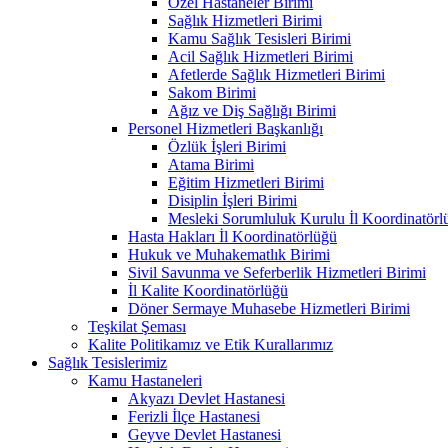
Özel Hastaneler Birimi
Sağlık Hizmetleri Birimi
Kamu Sağlık Tesisleri Birimi
Acil Sağlık Hizmetleri Birimi
Afetlerde Sağlık Hizmetleri Birimi
Sakom Birimi
Ağız ve Diş Sağlığı Birimi
Personel Hizmetleri Başkanlığı
Özlük İşleri Birimi
Atama Birimi
Eğitim Hizmetleri Birimi
Disiplin İşleri Birimi
Mesleki Sorumluluk Kurulu İl Koordinatörl
Hasta Hakları İl Koordinatörlüğü
Hukuk ve Muhakematlık Birimi
Sivil Savunma ve Seferberlik Hizmetleri Birimi
İl Kalite Koordinatörlüğü
Döner Sermaye Muhasebe Hizmetleri Birimi
Teşkilat Şeması
Kalite Politikamız ve Etik Kurallarımız
Sağlık Tesislerimiz
Kamu Hastaneleri
Akyazı Devlet Hastanesi
Ferizli İlçe Hastanesi
Geyve Devlet Hastanesi