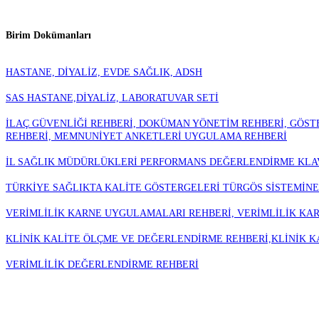
Birim Dokümanları
HASTANE, DİYALİZ, EVDE SAĞLIK, ADSH
SAS HASTANE,DİYALİZ, LABORATUVAR SETİ
İLAÇ GÜVENLİĞİ REHBERİ, DOKÜMAN YÖNETİM REHBERİ, GÖST
REHBERİ, MEMNUNİYET ANKETLERİ UYGULAMA REHBERİ
İL SAĞLIK MÜDÜRLÜKLERİ PERFORMANS DEĞERLENDİRME KL
TÜRKİYE SAĞLIKTA KALİTE GÖSTERGELERİ TÜRGÖS SİSTEMİNE
VERİMLİLİK KARNE UYGULAMALARI REHBERİ, VERİMLİLİK K
KLİNİK KALİTE ÖLÇME VE DEĞERLENDİRME REHBERİ,KLİNİK K
VERİMLİLİK DEĞERLENDİRME REHBERİ