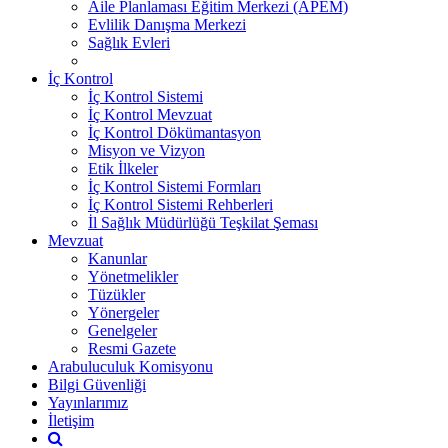
Aile Planlaması Eğitim Merkezi (APEM)
Evlilik Danışma Merkezi
Sağlık Evleri
İç Kontrol
İç Kontrol Sistemi
İç Kontrol Mevzuat
İç Kontrol Dökümantasyon
Misyon ve Vizyon
Etik İlkeler
İç Kontrol Sistemi Formları
İç Kontrol Sistemi Rehberleri
İl Sağlık Müdürlüğü Teşkilat Şeması
Mevzuat
Kanunlar
Yönetmelikler
Tüzükler
Yönergeler
Genelgeler
Resmi Gazete
Arabuluculuk Komisyonu
Bilgi Güvenliği
Yayınlarımız
İletişim