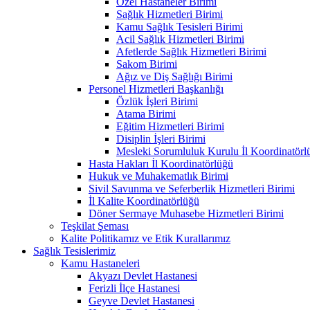
Özel Hastaneler Birimi
Sağlık Hizmetleri Birimi
Kamu Sağlık Tesisleri Birimi
Acil Sağlık Hizmetleri Birimi
Afetlerde Sağlık Hizmetleri Birimi
Sakom Birimi
Ağız ve Diş Sağlığı Birimi
Personel Hizmetleri Başkanlığı
Özlük İşleri Birimi
Atama Birimi
Eğitim Hizmetleri Birimi
Disiplin İşleri Birimi
Mesleki Sorumluluk Kurulu İl Koordinatörl
Hasta Hakları İl Koordinatörlüğü
Hukuk ve Muhakematlık Birimi
Sivil Savunma ve Seferberlik Hizmetleri Birimi
İl Kalite Koordinatörlüğü
Döner Sermaye Muhasebe Hizmetleri Birimi
Teşkilat Şeması
Kalite Politikamız ve Etik Kurallarımız
Sağlık Tesislerimiz
Kamu Hastaneleri
Akyazı Devlet Hastanesi
Ferizli İlçe Hastanesi
Geyve Devlet Hastanesi