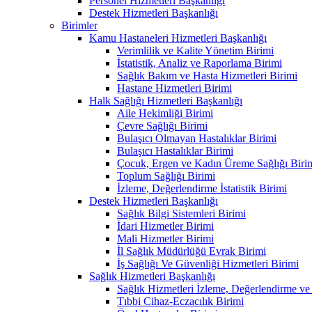
Personel Hizmetleri Başkanlığı
Destek Hizmetleri Başkanlığı
Birimler
Kamu Hastaneleri Hizmetleri Başkanlığı
Verimlilik ve Kalite Yönetim Birimi
İstatistik, Analiz ve Raporlama Birimi
Sağlık Bakım ve Hasta Hizmetleri Birimi
Hastane Hizmetleri Birimi
Halk Sağlığı Hizmetleri Başkanlığı
Aile Hekimliği Birimi
Çevre Sağlığı Birimi
Bulaşıcı Olmayan Hastalıklar Birimi
Bulaşıcı Hastalıklar Birimi
Çocuk, Ergen ve Kadın Üreme Sağlığı Biri
Toplum Sağlığı Birimi
İzleme, Değerlendirme İstatistik Birimi
Destek Hizmetleri Başkanlığı
Sağlık Bilgi Sistemleri Birimi
İdari Hizmetler Birimi
Mali Hizmetler Birimi
İl Sağlık Müdürlüğü Evrak Birimi
İş Sağlığı Ve Güvenliği Hizmetleri Birimi
Sağlık Hizmetleri Başkanlığı
Sağlık Hizmetleri İzleme, Değerlendirme ve
Tıbbi Cihaz-Eczacılık Birimi