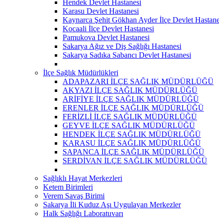
Hendek Devlet Hastanesi
Karasu Devlet Hastanesi
Kaynarca Şehit Gökhan Ayder İlçe Devlet Hastane
Kocaali İlçe Devlet Hastanesi
Pamukova Devlet Hastanesi
Sakarya Ağız ve Diş Sağlığı Hastanesi
Sakarya Sadıka Sabancı Devlet Hastanesi
İlçe Sağlık Müdürlükleri
ADAPAZARI İLÇE SAĞLIK MÜDÜRLÜĞÜ
AKYAZI İLÇE SAĞLIK MÜDÜRLÜĞÜ
ARİFİYE İLÇE SAĞLIK MÜDÜRLÜĞÜ
ERENLER İLÇE SAĞLIK MÜDÜRLÜĞÜ
FERİZLİ İLÇE SAĞLIK MÜDÜRLÜĞÜ
GEYVE İLÇE SAĞLIK MÜDÜRLÜĞÜ
HENDEK İLÇE SAĞLIK MÜDÜRLÜĞÜ
KARASU İLÇE SAĞLIK MÜDÜRLÜĞÜ
SAPANCA İLÇE SAĞLIK MÜDÜRLÜĞÜ
SERDİVAN İLÇE SAĞLIK MÜDÜRLÜĞÜ
Sağlıklı Hayat Merkezleri
Ketem Birimleri
Verem Savaş Birimi
Sakarya İli Kuduz Aşı Uygulayan Merkezler
Halk Sağlığı Laboratuvarı