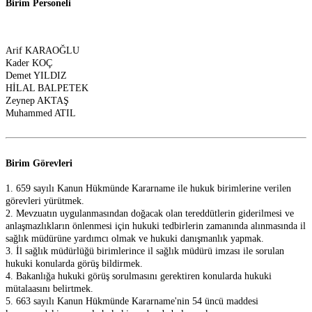
Birim Personeli
Arif KARAOĞLU
Kader KOÇ
Demet YILDIZ
HİLAL BALPETEK
Zeynep AKTAŞ
Muhammed ATIL
Birim Görevleri
1. 659 sayılı Kanun Hükmünde Kararname ile hukuk birimlerine verilen
görevleri yürütmek.
2. Mevzuatın uygulanmasından doğacak olan tereddütlerin giderilmesi ve
anlaşmazlıkların önlenmesi için hukuki tedbirlerin zamanında alınmasında il
sağlık müdürüne yardımcı olmak ve hukuki danışmanlık yapmak.
3. İl sağlık müdürlüğü birimlerince il sağlık müdürü imzası ile sorulan
hukuki konularda görüş bildirmek.
4. Bakanlığa hukuki görüş sorulmasını gerektiren konularda hukuki
mütalaasını belirtmek.
5. 663 sayılı Kanun Hükmünde Kararname'nin 54 üncü maddesi