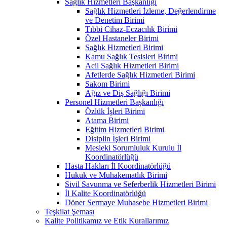
Sağlık Hizmetleri Başkanlığı
Sağlık Hizmetleri İzleme, Değerlendirme
ve Denetim Birimi
Tıbbi Cihaz-Eczacılık Birimi
Özel Hastaneler Birimi
Sağlık Hizmetleri Birimi
Kamu Sağlık Tesisleri Birimi
Acil Sağlık Hizmetleri Birimi
Afetlerde Sağlık Hizmetleri Birimi
Sakom Birimi
Ağız ve Diş Sağlığı Birimi
Personel Hizmetleri Başkanlığı
Özlük İşleri Birimi
Atama Birimi
Eğitim Hizmetleri Birimi
Disiplin İşleri Birimi
Mesleki Sorumluluk Kurulu İl
Koordinatörlüğü
Hasta Hakları İl Koordinatörlüğü
Hukuk ve Muhakematlık Birimi
Sivil Savunma ve Seferberlik Hizmetleri Birimi
İl Kalite Koordinatörlüğü
Döner Sermaye Muhasebe Hizmetleri Birimi
Teşkilat Şeması
Kalite Politikamız ve Etik Kurallarımız