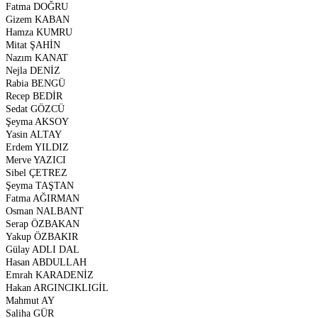
Fatma DOĞRU
Gizem KABAN
Hamza KUMRU
Mitat ŞAHİN
Nazım KANAT
Nejla DENİZ
Rabia BENGÜ
Recep BEDİR
Sedat GÖZCÜ
Şeyma AKSOY
Yasin ALTAY
Erdem YILDIZ
Merve YAZICI
Sibel ÇETREZ
Şeyma TAŞTAN
Fatma AĞIRMAN
Osman NALBANT
Serap ÖZBAKAN
Yakup ÖZBAKIR
Gülay ADLI DAL
Hasan ABDULLAH
Emrah KARADENİZ
Hakan ARGINCIKLIGİL
Mahmut AY
Saliha GÜR