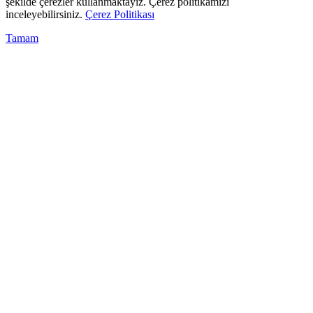
şekilde çerezler kullanmaktayız. Çerez politikamızı
inceleyebilirsiniz.
Çerez Politikası
Tamam