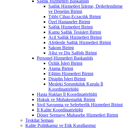
Sağlık Hizmetleri Başkanlığı
Sağlık Hizmetleri İzleme, Değerlendirme
ve Denetim Birimi
Tıbbi Cihaz-Eczacılık Birimi
Özel Hastaneler Birimi
Sağlık Hizmetleri Birimi
Kamu Sağlık Tesisleri Birimi
Acil Sağlık Hizmetleri Birimi
Afetlerde Sağlık Hizmetleri Birimi
Sakom Birimi
Ağız ve Diş Sağlığı Birimi
Personel Hizmetleri Başkanlığı
Özlük İşleri Birimi
Atama Birimi
Eğitim Hizmetleri Birimi
Disiplin İşleri Birimi
Mesleki Sorumluluk Kurulu İl
Koordinatörlüğü
Hasta Hakları İl Koordinatörlüğü
Hukuk ve Muhakematlık Birimi
Sivil Savunma ve Seferberlik Hizmetleri Birimi
İl Kalite Koordinatörlüğü
Döner Sermaye Muhasebe Hizmetleri Birimi
Teşkilat Şeması
Kalite Politikamız ve Etik Kurallarımız