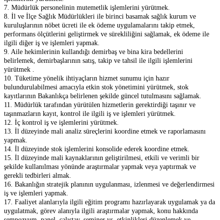
7. Müdürlük personelinin mutemetlik işlemlerini yürütmek.
8. İl ve İlçe Sağlık Müdürlükleri ile birinci basamak sağlık kurum ve
kuruluşlarının nöbet ücreti ile ek ödeme uygulamalarını takip etmek,
performans ölçütlerini geliştirmek ve sürekliliğini sağlamak, ek ödeme ile
ilgili diğer iş ve işlemleri yapmak.
9. Aile hekimlerinin kullandığı demirbaş ve bina kira bedellerini
belirlemek, demirbaşlarının satış, takip ve tahsil ile ilgili işlemlerini
yürütmek .
10. Tüketime yönelik ihtiyaçların hizmet sunumu için hazır
bulundurulabilmesi amacıyla etkin stok yönetimini yürütmek, stok
kayıtlarının Bakanlıkça belirlenen şekilde güncel tutulmasını sağlamak.
11. Müdürlük tarafından yürütülen hizmetlerin gerektirdiği taşınır ve
taşınmazların kayıt, kontrol ile ilgili iş ve işlemleri yürütmek.
12. İç kontrol iş ve işlemlerini yürütmek.
13. İl düzeyinde mali analiz süreçlerini koordine etmek ve raporlamasını
yapmak.
14. İl düzeyinde stok işlemlerini konsolide ederek koordine etmek.
15. İl düzeyinde mali kaynaklarının geliştirilmesi, etkili ve verimli bir
şekilde kullanılması yönünde araştırmalar yapmak veya yaptırmak ve
gerekli tedbirleri almak.
16. Bakanlığın stratejik planının uygulanması, izlenmesi ve değerlendirmesi
iş ve işlemleri yapmak.
17. Faaliyet alanlarıyla ilgili eğitim programı hazırlayarak uygulamak ya da
uygulatmak, görev alanıyla ilgili araştırmalar yapmak, konu hakkında
sempozyum, panel, çalıştay, seminer vs. etkinlikleri düzenlemek ve