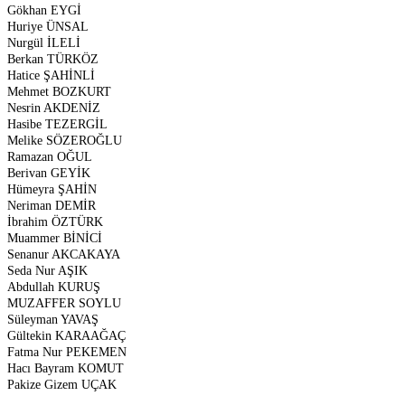
Gökhan EYGİ
Huriye ÜNSAL
Nurgül İLELİ
Berkan TÜRKÖZ
Hatice ŞAHİNLİ
Mehmet BOZKURT
Nesrin AKDENİZ
Hasibe TEZERGİL
Melike SÖZEROĞLU
Ramazan OĞUL
Berivan GEYİK
Hümeyra ŞAHİN
Neriman DEMİR
İbrahim ÖZTÜRK
Muammer BİNİCİ
Senanur AKCAKAYA
Seda Nur AŞIK
Abdullah KURUŞ
MUZAFFER SOYLU
Süleyman YAVAŞ
Gültekin KARAAĞAÇ
Fatma Nur PEKEMEN
Hacı Bayram KOMUT
Pakize Gizem UÇAK