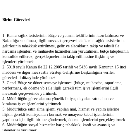
Birim Görevleri
1. Kamu sağlık tesislerinin bütçe ve yatırım tekliflerinin hazırlatılması ve
Bakanlığa sunulması, ilgili mevzuat çerçevesinde kamu sağlık tesislerin in
gelirlerinin tahakkuk ettirilmesi, gelir ve alacakların takip ve tahsili ile
harcama işlemleri ve muhasebe hizmetlerinin yürütülmesi, bütçe taleplerinin
konsolide edilerek, gerçekleşmelerinin takip edilmesine ilişkin iş ve
işlemleri yürütmek.
2. 5018 sayılı Kanun ile 22.12.2005 tarihli ve 5436 sayılı Kanunun 15 inci
maddesi ve diğer mevzuatla Strateji Geliştirme Başkanlığına verilen
görevleri il düzeyinde yürütmek.
3. Genel Bütçe ve döner sermaye işletmesi (bütçe, muhasebe, raporlama,
performans, ek ödeme vb.) ile ilgili gerekli tüm iş ve işlemlerini ilgili
mevzuatı çerçevesinde yürütmek.
4. Müdürlüğün görev alanına yönelik ihtiyaç duyulan satın alma ve
kiralama iş ve işlemlerini yürütmek.
5. Müdürlükçe satın alma işlemi yapılan mal, hizmet ve yapım işlerine
ilişkin gerekli komisyonları kurmak ve muayene kabul işlemlerinin
yapılması için ilgili birime göndermek, ödeme işlemlerini gerçekleştirmek.
6. Müdürlüğün sosyal hizmetler hariç tahakkuk, kredi ve avans iş ve
işlemlerini yürütmek.