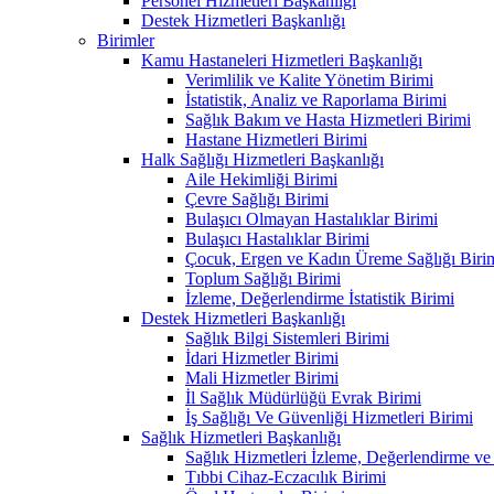
Personel Hizmetleri Başkanlığı
Destek Hizmetleri Başkanlığı
Birimler
Kamu Hastaneleri Hizmetleri Başkanlığı
Verimlilik ve Kalite Yönetim Birimi
İstatistik, Analiz ve Raporlama Birimi
Sağlık Bakım ve Hasta Hizmetleri Birimi
Hastane Hizmetleri Birimi
Halk Sağlığı Hizmetleri Başkanlığı
Aile Hekimliği Birimi
Çevre Sağlığı Birimi
Bulaşıcı Olmayan Hastalıklar Birimi
Bulaşıcı Hastalıklar Birimi
Çocuk, Ergen ve Kadın Üreme Sağlığı Biri
Toplum Sağlığı Birimi
İzleme, Değerlendirme İstatistik Birimi
Destek Hizmetleri Başkanlığı
Sağlık Bilgi Sistemleri Birimi
İdari Hizmetler Birimi
Mali Hizmetler Birimi
İl Sağlık Müdürlüğü Evrak Birimi
İş Sağlığı Ve Güvenliği Hizmetleri Birimi
Sağlık Hizmetleri Başkanlığı
Sağlık Hizmetleri İzleme, Değerlendirme ve
Tıbbi Cihaz-Eczacılık Birimi