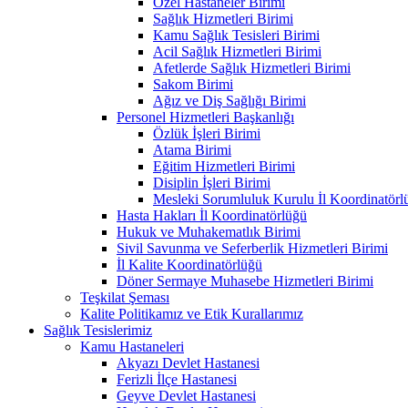
Özel Hastaneler Birimi
Sağlık Hizmetleri Birimi
Kamu Sağlık Tesisleri Birimi
Acil Sağlık Hizmetleri Birimi
Afetlerde Sağlık Hizmetleri Birimi
Sakom Birimi
Ağız ve Diş Sağlığı Birimi
Personel Hizmetleri Başkanlığı
Özlük İşleri Birimi
Atama Birimi
Eğitim Hizmetleri Birimi
Disiplin İşleri Birimi
Mesleki Sorumluluk Kurulu İl Koordinatörl
Hasta Hakları İl Koordinatörlüğü
Hukuk ve Muhakematlık Birimi
Sivil Savunma ve Seferberlik Hizmetleri Birimi
İl Kalite Koordinatörlüğü
Döner Sermaye Muhasebe Hizmetleri Birimi
Teşkilat Şeması
Kalite Politikamız ve Etik Kurallarımız
Sağlık Tesislerimiz
Kamu Hastaneleri
Akyazı Devlet Hastanesi
Ferizli İlçe Hastanesi
Geyve Devlet Hastanesi