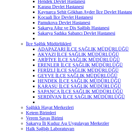
Hendek Devlet Hastanesi
Karasu Devlet Hastanesi
Kaynarca Şehit Gökhan Ayder İlçe Devlet Hastane
Kocaali İlçe Devlet Hastanesi
Pamukova Devlet Hastanesi
Sakarya Ağız ve Diş Sağlığı Hastanesi
Sakarya Sadıka Sabancı Devlet Hastanesi
İlçe Sağlık Müdürlükleri
ADAPAZARI İLÇE SAĞLIK MÜDÜRLÜĞÜ
AKYAZI İLÇE SAĞLIK MÜDÜRLÜĞÜ
ARİFİYE İLÇE SAĞLIK MÜDÜRLÜĞÜ
ERENLER İLÇE SAĞLIK MÜDÜRLÜĞÜ
FERİZLİ İLÇE SAĞLIK MÜDÜRLÜĞÜ
GEYVE İLÇE SAĞLIK MÜDÜRLÜĞÜ
HENDEK İLÇE SAĞLIK MÜDÜRLÜĞÜ
KARASU İLÇE SAĞLIK MÜDÜRLÜĞÜ
SAPANCA İLÇE SAĞLIK MÜDÜRLÜĞÜ
SERDİVAN İLÇE SAĞLIK MÜDÜRLÜĞÜ
Sağlıklı Hayat Merkezleri
Ketem Birimleri
Verem Savaş Birimi
Sakarya İli Kuduz Aşı Uygulayan Merkezler
Halk Sağlığı Laboratuvarı