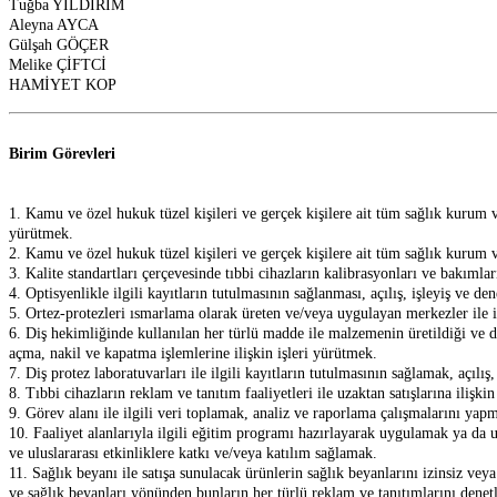
Tuğba YILDIRIM
Aleyna AYCA
Gülşah GÖÇER
Melike ÇİFTCİ
HAMİYET KOP
Birim Görevleri
1. Kamu ve özel hukuk tüzel kişileri ve gerçek kişilere ait tüm sağlık kurum 
yürütmek.
2. Kamu ve özel hukuk tüzel kişileri ve gerçek kişilere ait tüm sağlık kurum 
3. Kalite standartları çerçevesinde tıbbi cihazların kalibrasyonları ve bakımla
4. Optisyenlikle ilgili kayıtların tutulmasının sağlanması, açılış, işleyiş ve d
5. Ortez-protezleri ısmarlama olarak üreten ve/veya uygulayan merkezler ile i
6. Diş hekimliğinde kullanılan her türlü madde ile malzemenin üretildiği ve d
açma, nakil ve kapatma işlemlerine ilişkin işleri yürütmek.
7. Diş protez laboratuvarları ile ilgili kayıtların tutulmasının sağlamak, açılı
8. Tıbbi cihazların reklam ve tanıtım faaliyetleri ile uzaktan satışlarına ilişki
9. Görev alanı ile ilgili veri toplamak, analiz ve raporlama çalışmalarını ya
10. Faaliyet alanlarıyla ilgili eğitim programı hazırlayarak uygulamak ya da
ve uluslararası etkinliklere katkı ve/veya katılım sağlamak.
11. Sağlık beyanı ile satışa sunulacak ürünlerin sağlık beyanlarını izinsiz ve
ve sağlık beyanları yönünden bunların her türlü reklam ve tanıtımlarını denet