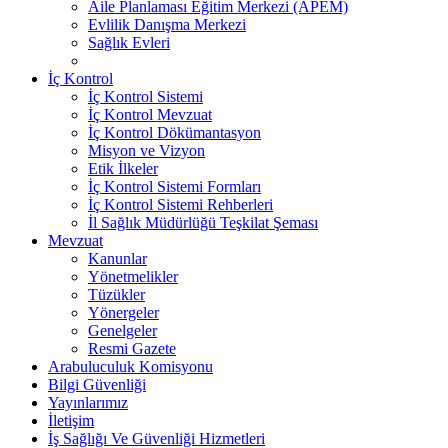
Aile Planlaması Eğitim Merkezi (APEM)
Evlilik Danışma Merkezi
Sağlık Evleri
İç Kontrol
İç Kontrol Sistemi
İç Kontrol Mevzuat
İç Kontrol Dökümantasyon
Misyon ve Vizyon
Etik İlkeler
İç Kontrol Sistemi Formları
İç Kontrol Sistemi Rehberleri
İl Sağlık Müdürlüğü Teşkilat Şeması
Mevzuat
Kanunlar
Yönetmelikler
Tüzükler
Yönergeler
Genelgeler
Resmi Gazete
Arabuluculuk Komisyonu
Bilgi Güvenliği
Yayınlarımız
İletişim
İş Sağlığı Ve Güvenliği Hizmetleri