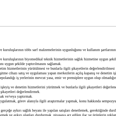
ve kuruluşlarının tıbbı sarf malzemelerinin uygunluğunu ve kullanım şartlarının
ve kuruluşlarının biyomedikal teknik hizmetlerinin sağlık hizmetine uygun şekil
rını uygun şekilde yaptırılmasını sağlamak.
enetim hizmetlerinin yürütülmesi ve bunlarla ilgili şikayetlerin değerlendirilmes
şitme cihazı satış ve uygulaması yapan merkezlerin açılış kapanış ve denetim iş
epolandığı iş yerlerinin mevcut yasa, emir ve prensiplere uygun olup olmadığın
ş, işleyiş ve denetim hizmetlerini yürütmek ve bunlarla ilgili şikayetleri değerle
n şikayetleri değerlendirmek.
pmak ve/veya yaptırmak.
 uygulatmak, görev alanıyla ilgili araştırmalar yapmak, konu hakkında sempozyum
ya gerçeğe aykırı sağlık beyanı ile yapılan satışları denetlemek, gerektiğinde d
lemek ve aykırı olanları durdurmak, piyasaya arz edilen ilaç ve ürünlerin rekl