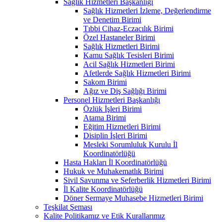
Sağlık Hizmetleri Başkanlığı
Sağlık Hizmetleri İzleme, Değerlendirme
ve Denetim Birimi
Tıbbi Cihaz-Eczacılık Birimi
Özel Hastaneler Birimi
Sağlık Hizmetleri Birimi
Kamu Sağlık Tesisleri Birimi
Acil Sağlık Hizmetleri Birimi
Afetlerde Sağlık Hizmetleri Birimi
Sakom Birimi
Ağız ve Diş Sağlığı Birimi
Personel Hizmetleri Başkanlığı
Özlük İşleri Birimi
Atama Birimi
Eğitim Hizmetleri Birimi
Disiplin İşleri Birimi
Mesleki Sorumluluk Kurulu İl
Koordinatörlüğü
Hasta Hakları İl Koordinatörlüğü
Hukuk ve Muhakematlık Birimi
Sivil Savunma ve Seferberlik Hizmetleri Birimi
İl Kalite Koordinatörlüğü
Döner Sermaye Muhasebe Hizmetleri Birimi
Teşkilat Şeması
Kalite Politikamız ve Etik Kurallarımız