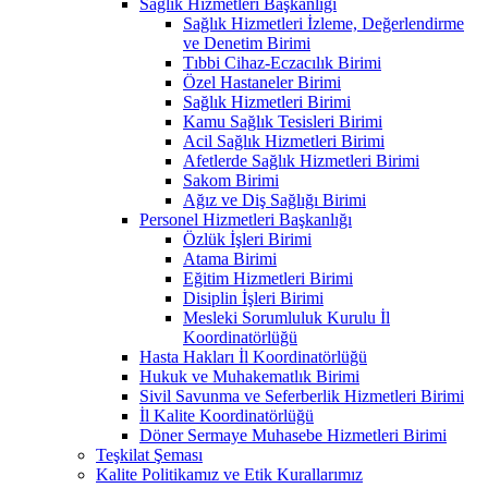
Sağlık Hizmetleri Başkanlığı
Sağlık Hizmetleri İzleme, Değerlendirme
ve Denetim Birimi
Tıbbi Cihaz-Eczacılık Birimi
Özel Hastaneler Birimi
Sağlık Hizmetleri Birimi
Kamu Sağlık Tesisleri Birimi
Acil Sağlık Hizmetleri Birimi
Afetlerde Sağlık Hizmetleri Birimi
Sakom Birimi
Ağız ve Diş Sağlığı Birimi
Personel Hizmetleri Başkanlığı
Özlük İşleri Birimi
Atama Birimi
Eğitim Hizmetleri Birimi
Disiplin İşleri Birimi
Mesleki Sorumluluk Kurulu İl
Koordinatörlüğü
Hasta Hakları İl Koordinatörlüğü
Hukuk ve Muhakematlık Birimi
Sivil Savunma ve Seferberlik Hizmetleri Birimi
İl Kalite Koordinatörlüğü
Döner Sermaye Muhasebe Hizmetleri Birimi
Teşkilat Şeması
Kalite Politikamız ve Etik Kurallarımız