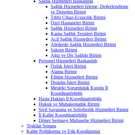
Sağlık Hizmetleri Başkanlığı
Sağlık Hizmetleri İzleme, Değerlendirme
ve Denetim Birimi
Tıbbi Cihaz-Eczacılık Birimi
Özel Hastaneler Birimi
Sağlık Hizmetleri Birimi
Kamu Sağlık Tesisleri Birimi
Acil Sağlık Hizmetleri Birimi
Afetlerde Sağlık Hizmetleri Birimi
Sakom Birimi
Ağız ve Diş Sağlığı Birimi
Personel Hizmetleri Başkanlığı
Özlük İşleri Birimi
Atama Birimi
Eğitim Hizmetleri Birimi
Disiplin İşleri Birimi
Mesleki Sorumluluk Kurulu İl
Koordinatörlüğü
Hasta Hakları İl Koordinatörlüğü
Hukuk ve Muhakematlık Birimi
Sivil Savunma ve Seferberlik Hizmetleri Birimi
İl Kalite Koordinatörlüğü
Döner Sermaye Muhasebe Hizmetleri Birimi
Teşkilat Şeması
Kalite Politikamız ve Etik Kurallarımız