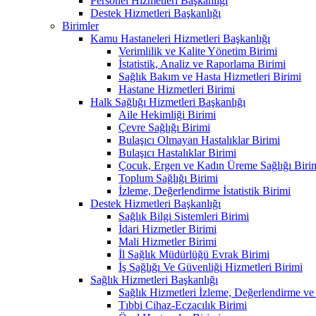
Personel Hizmetleri Başkanlığı
Destek Hizmetleri Başkanlığı
Birimler
Kamu Hastaneleri Hizmetleri Başkanlığı
Verimlilik ve Kalite Yönetim Birimi
İstatistik, Analiz ve Raporlama Birimi
Sağlık Bakım ve Hasta Hizmetleri Birimi
Hastane Hizmetleri Birimi
Halk Sağlığı Hizmetleri Başkanlığı
Aile Hekimliği Birimi
Çevre Sağlığı Birimi
Bulaşıcı Olmayan Hastalıklar Birimi
Bulaşıcı Hastalıklar Birimi
Çocuk, Ergen ve Kadın Üreme Sağlığı Biri
Toplum Sağlığı Birimi
İzleme, Değerlendirme İstatistik Birimi
Destek Hizmetleri Başkanlığı
Sağlık Bilgi Sistemleri Birimi
İdari Hizmetler Birimi
Mali Hizmetler Birimi
İl Sağlık Müdürlüğü Evrak Birimi
İş Sağlığı Ve Güvenliği Hizmetleri Birimi
Sağlık Hizmetleri Başkanlığı
Sağlık Hizmetleri İzleme, Değerlendirme ve
Tıbbi Cihaz-Eczacılık Birimi