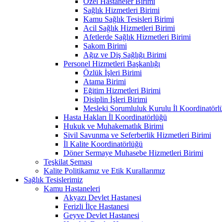
Özel Hastaneler Birimi
Sağlık Hizmetleri Birimi
Kamu Sağlık Tesisleri Birimi
Acil Sağlık Hizmetleri Birimi
Afetlerde Sağlık Hizmetleri Birimi
Sakom Birimi
Ağız ve Diş Sağlığı Birimi
Personel Hizmetleri Başkanlığı
Özlük İşleri Birimi
Atama Birimi
Eğitim Hizmetleri Birimi
Disiplin İşleri Birimi
Mesleki Sorumluluk Kurulu İl Koordinatörl
Hasta Hakları İl Koordinatörlüğü
Hukuk ve Muhakematlık Birimi
Sivil Savunma ve Seferberlik Hizmetleri Birimi
İl Kalite Koordinatörlüğü
Döner Sermaye Muhasebe Hizmetleri Birimi
Teşkilat Şeması
Kalite Politikamız ve Etik Kurallarımız
Sağlık Tesislerimiz
Kamu Hastaneleri
Akyazı Devlet Hastanesi
Ferizli İlçe Hastanesi
Geyve Devlet Hastanesi