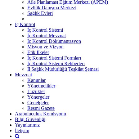
Aile Planlaması Eğitim Merkezi (APEM)
Evlilik Danışma Merkezi
Sağlık Evleri
İç Kontrol
İç Kontrol Sistemi
İç Kontrol Mevzuat
İç Kontrol Dökümantasyon
Misyon ve Vizyon
Etik İlkeler
İç Kontrol Sistemi Formları
İç Kontrol Sistemi Rehberleri
İl Sağlık Müdürlüğü Teşkilat Şeması
Mevzuat
Kanunlar
Yönetmelikler
Tüzükler
Yönergeler
Genelgeler
Resmi Gazete
Arabuluculuk Komisyonu
Bilgi Güvenliği
Yayınlarımız
İletişim