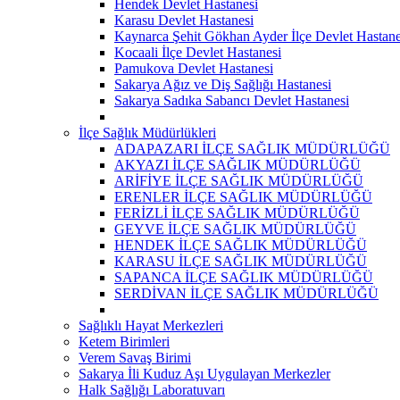
Hendek Devlet Hastanesi
Karasu Devlet Hastanesi
Kaynarca Şehit Gökhan Ayder İlçe Devlet Hastane
Kocaali İlçe Devlet Hastanesi
Pamukova Devlet Hastanesi
Sakarya Ağız ve Diş Sağlığı Hastanesi
Sakarya Sadıka Sabancı Devlet Hastanesi
İlçe Sağlık Müdürlükleri
ADAPAZARI İLÇE SAĞLIK MÜDÜRLÜĞÜ
AKYAZI İLÇE SAĞLIK MÜDÜRLÜĞÜ
ARİFİYE İLÇE SAĞLIK MÜDÜRLÜĞÜ
ERENLER İLÇE SAĞLIK MÜDÜRLÜĞÜ
FERİZLİ İLÇE SAĞLIK MÜDÜRLÜĞÜ
GEYVE İLÇE SAĞLIK MÜDÜRLÜĞÜ
HENDEK İLÇE SAĞLIK MÜDÜRLÜĞÜ
KARASU İLÇE SAĞLIK MÜDÜRLÜĞÜ
SAPANCA İLÇE SAĞLIK MÜDÜRLÜĞÜ
SERDİVAN İLÇE SAĞLIK MÜDÜRLÜĞÜ
Sağlıklı Hayat Merkezleri
Ketem Birimleri
Verem Savaş Birimi
Sakarya İli Kuduz Aşı Uygulayan Merkezler
Halk Sağlığı Laboratuvarı