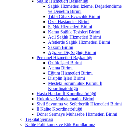
Sağlık Hizmetleri Başkanlığı
Sağlık Hizmetleri İzleme, Değerlendirme
ve Denetim Birimi
Tıbbi Cihaz-Eczacılık Birimi
Özel Hastaneler Birimi
Sağlık Hizmetleri Birimi
Kamu Sağlık Tesisleri Birimi
Acil Sağlık Hizmetleri Birimi
Afetlerde Sağlık Hizmetleri Birimi
Sakom Birimi
Ağız ve Diş Sağlığı Birimi
Personel Hizmetleri Başkanlığı
Özlük İşleri Birimi
Atama Birimi
Eğitim Hizmetleri Birimi
Disiplin İşleri Birimi
Mesleki Sorumluluk Kurulu İl
Koordinatörlüğü
Hasta Hakları İl Koordinatörlüğü
Hukuk ve Muhakematlık Birimi
Sivil Savunma ve Seferberlik Hizmetleri Birimi
İl Kalite Koordinatörlüğü
Döner Sermaye Muhasebe Hizmetleri Birimi
Teşkilat Şeması
Kalite Politikamız ve Etik Kurallarımız